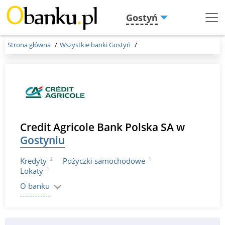
Gostyń
Menu
Burger
Strona główna
Wszystkie banki Gostyń
Credit Agricole Bank Polska SA w
Gostyniu
2
1
Kredyty
Pożyczki samochodowe
1
Lokaty
O banku